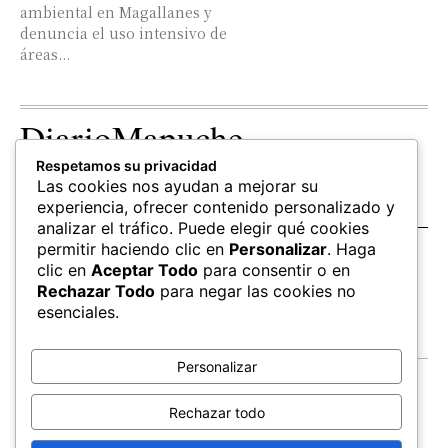
ambiental en Magallanes y
denuncia el uso intensivo de
áreas...
DiarioMapuche
Respetamos su privacidad
TERRITORIO
CULTURA
OPINION
Las cookies nos ayudan a mejorar su
Patrimonio
Columnistas
experiencia, ofrecer contenido personalizado y
analizar el tráfico. Puede elegir qué cookies
permitir haciendo clic en
Personalizar
. Haga
SALUD
EDUCACIÓN
FOLLOW US
clic en
Aceptar Todo
para consentir o en
hierbas
Mapudungun
Rechazar Todo
para negar las cookies no
Estudiantes
esenciales.
Personalizar
Contacto
Apoya
Rechazar todo
Inchin