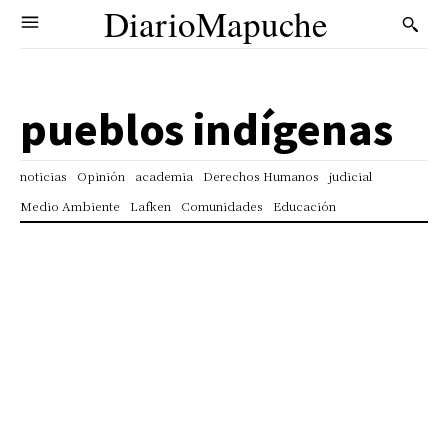
DiarioMapuche
pueblos indígenas
noticias
Opinión
academia
Derechos Humanos
judicial
Medio Ambiente
Lafken
Comunidades
Educación