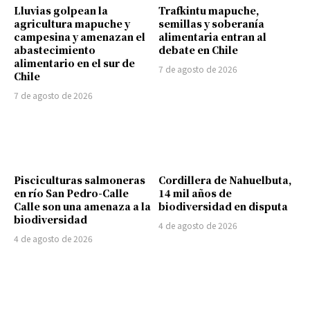
Lluvias golpean la
Trafkintu mapuche,
agricultura mapuche y
semillas y soberanía
campesina y amenazan el
alimentaria entran al
abastecimiento
debate en Chile
alimentario en el sur de
7 de agosto de 2026
Chile
7 de agosto de 2026
Pisciculturas salmoneras
Cordillera de Nahuelbuta,
en río San Pedro-Calle
14 mil años de
Calle son una amenaza a la
biodiversidad en disputa
biodiversidad
4 de agosto de 2026
4 de agosto de 2026