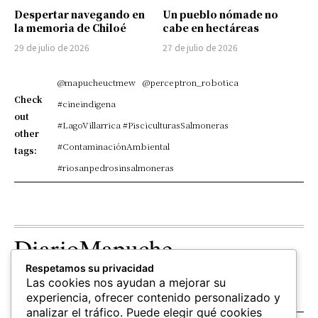
Despertar navegando en
Un pueblo nómade no
la memoria de Chiloé
cabe en hectáreas
29 de julio de 2026
27 de julio de 2026
@mapucheuctmew
@perceptron_robotica
Check
#cineindigena
out
#LagoVillarrica #PisciculturasSalmoneras
other
#ContaminaciónAmbiental
tags:
#riosanpedrosinsalmoneras
DiarioMapuche
Respetamos su privacidad
TERRITORIO
CULTURA
OPINION
Las cookies nos ayudan a mejorar su
Patrimonio
Columnistas
experiencia, ofrecer contenido personalizado y
analizar el tráfico. Puede elegir qué cookies