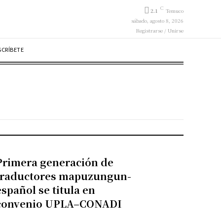
C
2.1
Temuco
sábado, agosto 8, 2026
Registrarse / Unirse
SCRÍBETE
Primera generación de
traductores mapuzungun-
español se titula en
convenio UPLA–CONADI