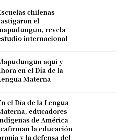
Escuelas chilenas
castigaron el
mapudungun, revela
estudio internacional
Mapudungun aquí y
ahora en el Día de la
Lengua Materna
En el Día de la Lengua
Materna, educadores
indígenas de América
reafirman la educación
propia y la defensa del