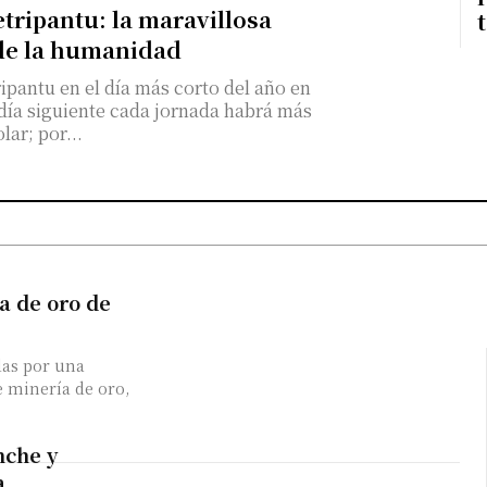
etripantu: la maravillosa
de la humanidad
pantu en el día más corto del año en
 día siguiente cada jornada habrá más
olar; por...
a de oro de
das por una
 minería de oro,
nche y
a