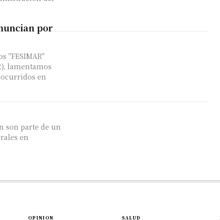
nuncian por
mos "FESIMAR"
R), lamentamos
 ocurridos en
n son parte de un
orales en
OPINION
SALUD