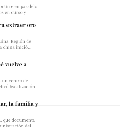
 ocurre en paralelo
os en curso y
ra extraer oro
e
quina, Región de
china inició...
é vuelve a
n un centro de
tivó fiscalización
r, la familia y
ra, que documenta
inistración del