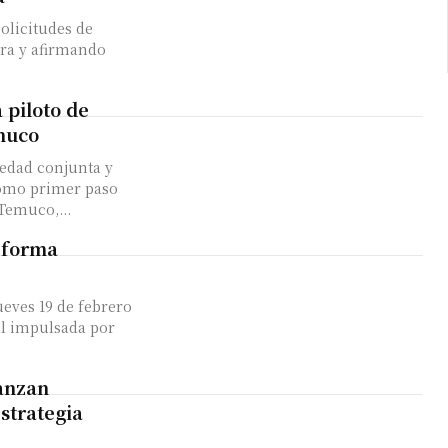
solicitudes de
era y afirmando
piloto de
emuco
iedad conjunta y
omo primer paso
cia una futura cooperativa de energía mapuche. Temuco,...
Reforma
eves 19 de febrero
al impulsada por
vanzan
estrategia