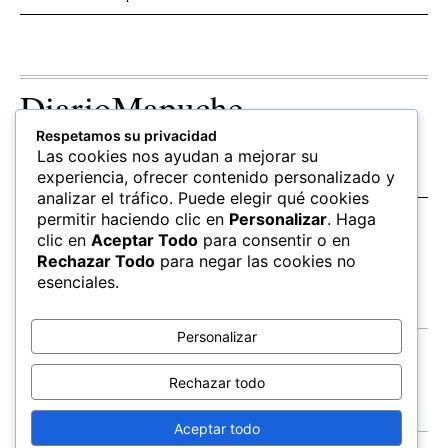
DiarioMapuche
Respetamos su privacidad
TERRITORIO
CULTURA
OPINION
Las cookies nos ayudan a mejorar su
Patrimonio
Columnistas
experiencia, ofrecer contenido personalizado y
analizar el tráfico. Puede elegir qué cookies
permitir haciendo clic en
Personalizar
. Haga
SALUD
EDUCACIÓN
FOLLOW US
clic en
Aceptar Todo
para consentir o en
hierbas
Mapudungun
Rechazar Todo
para negar las cookies no
Estudiantes
esenciales.
Personalizar
Contacto
Apoya
Rechazar todo
Inchin
Aceptar todo