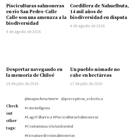
Pisciculturas salmoneras
Cordillera de Nahuelbuta,
en río San Pedro-Calle
14 mil años de
Calle son una amenaza a la
biodiversidad en disputa
biodiversidad
4 de agosto de 2026
4 de agosto de 2026
Despertar navegando en
Un pueblo nómade no
la memoria de Chiloé
cabe en hectáreas
29 de julio de 2026
27 de julio de 2026
@mapucheuctmew
@perceptron_robotica
Check
#cineindigena
out
#LagoVillarrica #PisciculturasSalmoneras
other
#ContaminaciónAmbiental
tags:
#riosanpedrosinsalmoneras