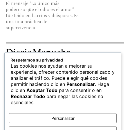
El mensaje “Lo único más
poderoso que el odio es el amor”
fue leído en barrios y diásporas. Es
una una práctica de
supervivencia...
DiarioMapuche
Respetamos su privacidad
TERRITORIO
CULTURA
OPINION
Las cookies nos ayudan a mejorar su
Patrimonio
Columnistas
experiencia, ofrecer contenido personalizado y
analizar el tráfico. Puede elegir qué cookies
permitir haciendo clic en
Personalizar
. Haga
SALUD
EDUCACIÓN
FOLLOW US
clic en
Aceptar Todo
para consentir o en
hierbas
Mapudungun
Rechazar Todo
para negar las cookies no
Estudiantes
esenciales.
Personalizar
Contacto
Apoya