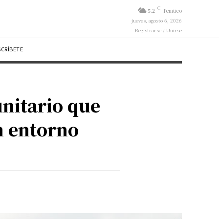
C
5.2
Temuco
jueves, agosto 6, 2026
Registrarse / Unirse
SCRÍBETE
unitario que
un entorno