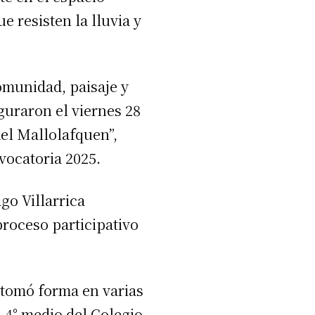
e resisten la lluvia y
omunidad, paisaje y
guraron el viernes 28
del Mallolafquen”,
vocatoria 2025.
go Villarrica
proceso participativo
 tomó forma en varias
a 4° medio del Colegio