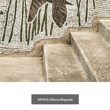
APOYA A DiarioMapuche