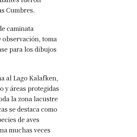
tas Cumbres.
 de caminata
de observación, toma
ase para los dibujos
ña al Lago Kalafken,
o y áreas protegidas
oda la zona lacustre
icas se destaca como
ecies de aves
bana muchas veces