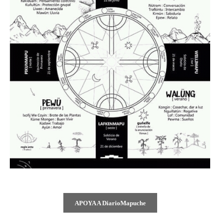
APOYA A DiarioMapuche