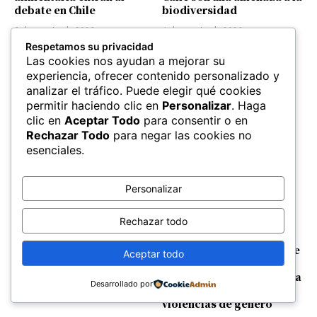
debate en Chile
biodiversidad
6 de agosto de 2026
4 de agosto de 2026
Respetamos su privacidad
Las cookies nos ayudan a mejorar su
experiencia, ofrecer contenido personalizado y
analizar el tráfico. Puede elegir qué cookies
permitir haciendo clic en
Personalizar
. Haga
Cordillera de Nahuelbuta,
Despertar navegando en
clic en
Aceptar Todo
para consentir o en
14 mil años de
la memoria de Chiloé
Rechazar Todo
para negar las cookies no
biodiversidad en disputa
esenciales.
29 de julio de 2026
4 de agosto de 2026
Personalizar
Rechazar todo
Un pueblo nómade no
Mujeres mapuche de Chile
Aceptar todo
cabe en hectáreas
y Argentina construyen
guía binacional de justicia
27 de julio de 2026
Desarrollado por
comunitaria frente a las
violencias de género