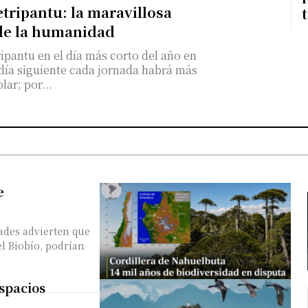
etripantu: la maravillosa
de la humanidad
pantu en el día más corto del año en
 día siguiente cada jornada habrá más
olar; por...
e
ades advierten que
l Biobío, podrían
Espacios