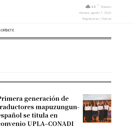
C
4.8
Temuco
viernes, agosto 7, 2026
Registrarse / Unirse
SCRÍBETE
Primera generación de
traductores mapuzungun-
español se titula en
convenio UPLA–CONADI