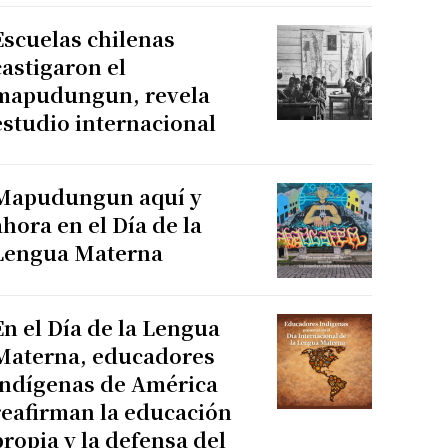
Escuelas chilenas
castigaron el
mapudungun, revela
estudio internacional
Mapudungun aquí y
ahora en el Día de la
Lengua Materna
En el Día de la Lengua
Materna, educadores
indígenas de América
reafirman la educación
propia y la defensa del