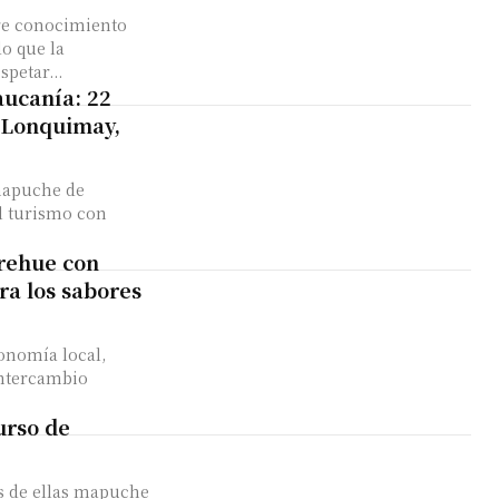
re conocimiento
o que la
petar...
aucanía: 22
n Lonquimay,
mapuche de
el turismo con
rehue con
ra los sabores
onomía local,
 intercambio
.
urso de
s de ellas mapuche