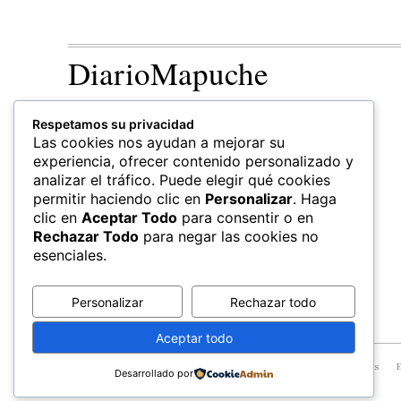
DiarioMapuche
TERRITORIO
CULTURA
Respetamos su privacidad
Patrimonio
Las cookies nos ayudan a mejorar su
experiencia, ofrecer contenido personalizado y
analizar el tráfico. Puede elegir qué cookies
permitir haciendo clic en
Personalizar
. Haga
clic en
Aceptar Todo
para consentir o en
Rechazar Todo
para negar las cookies no
esenciales.
Personalizar
Rechazar todo
Aceptar todo
© All Rights Reserved, Newspaper Theme.
FEWLA
Territorios
E
Desarrollado por