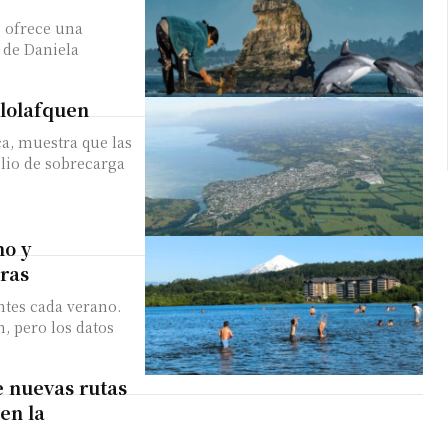
o ofrece una
n de Daniela
llolafquen
ca, muestra que las
io de sobrecarga
mo y
ras
antes cada verano.
n, pero los datos
e nuevas rutas
en la