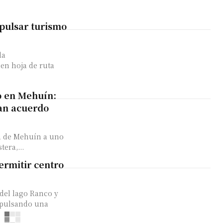
pulsar turismo
la
nen hoja de ruta
o en Mehuín:
an acuerdo
a de Mehuín a uno
era,...
rmitir centro
del lago Ranco y
mpulsando una