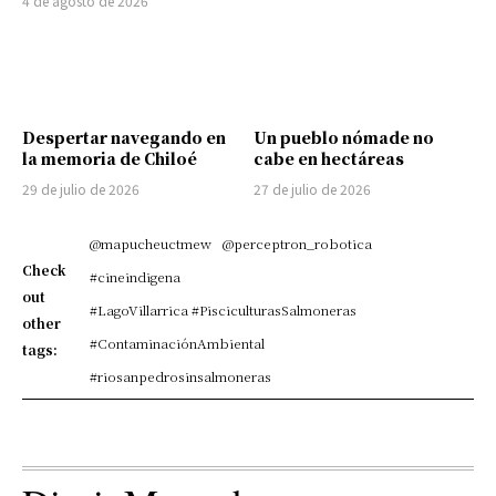
4 de agosto de 2026
Despertar navegando en
Un pueblo nómade no
la memoria de Chiloé
cabe en hectáreas
29 de julio de 2026
27 de julio de 2026
@mapucheuctmew
@perceptron_robotica
Check
#cineindigena
out
#LagoVillarrica #PisciculturasSalmoneras
other
#ContaminaciónAmbiental
tags:
#riosanpedrosinsalmoneras