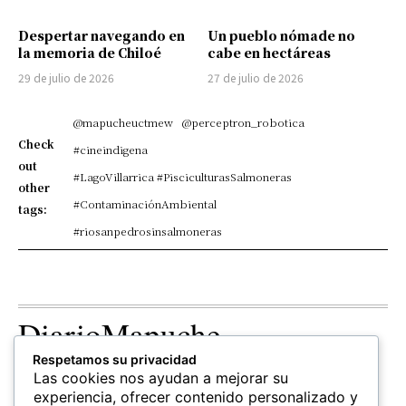
Despertar navegando en
Un pueblo nómade no
la memoria de Chiloé
cabe en hectáreas
29 de julio de 2026
27 de julio de 2026
@mapucheuctmew
@perceptron_robotica
Check
#cineindigena
out
#LagoVillarrica #PisciculturasSalmoneras
other
#ContaminaciónAmbiental
tags:
#riosanpedrosinsalmoneras
DiarioMapuche
Respetamos su privacidad
TERRITORIO
CULTURA
OPINION
Las cookies nos ayudan a mejorar su
Patrimonio
Columnistas
experiencia, ofrecer contenido personalizado y