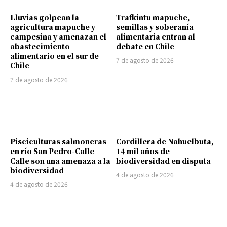
Lluvias golpean la
Trafkintu mapuche,
agricultura mapuche y
semillas y soberanía
campesina y amenazan el
alimentaria entran al
abastecimiento
debate en Chile
alimentario en el sur de
7 de agosto de 2026
Chile
7 de agosto de 2026
Pisciculturas salmoneras
Cordillera de Nahuelbuta,
en río San Pedro-Calle
14 mil años de
Calle son una amenaza a la
biodiversidad en disputa
biodiversidad
4 de agosto de 2026
4 de agosto de 2026