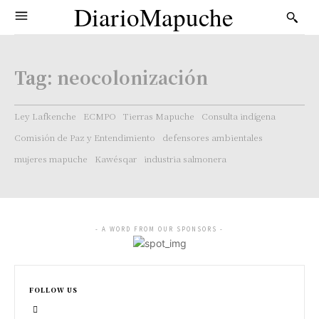
DiarioMapuche
Tag:
neocolonización
Ley Lafkenche
ECMPO
Tierras Mapuche
Consulta indígena
Comisión de Paz y Entendimiento
defensores ambientales
mujeres mapuche
Kawésqar
industria salmonera
- A WORD FROM OUR SPONSORS -
FOLLOW US