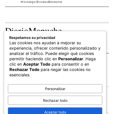
#riosanpedrosinsalmoneras
DiarioMapuche
Respetamos su privacidad
TERRITORIO
CULTURA
OPINION
Las cookies nos ayudan a mejorar su
Patrimonio
Columnistas
experiencia, ofrecer contenido personalizado y
analizar el tráfico. Puede elegir qué cookies
permitir haciendo clic en
Personalizar
. Haga
SALUD
EDUCACIÓN
FOLLOW US
clic en
Aceptar Todo
para consentir o en
hierbas
Mapudungun
Rechazar Todo
para negar las cookies no
Estudiantes
esenciales.
Personalizar
Contacto
Apoya
Rechazar todo
Inchin
Aceptar todo