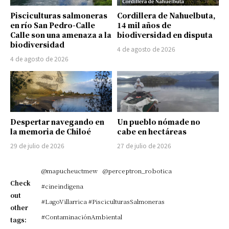
Pisciculturas salmoneras
Cordillera de Nahuelbuta,
en río San Pedro-Calle
14 mil años de
Calle son una amenaza a la
biodiversidad en disputa
biodiversidad
4 de agosto de 2026
4 de agosto de 2026
Despertar navegando en
Un pueblo nómade no
la memoria de Chiloé
cabe en hectáreas
29 de julio de 2026
27 de julio de 2026
@mapucheuctmew
@perceptron_robotica
Check
#cineindigena
out
#LagoVillarrica #PisciculturasSalmoneras
other
#ContaminaciónAmbiental
tags: