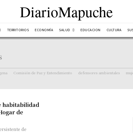
DiarioMapuche
SALUD
TERRITORIOS
ECONOMÍA
EDUCACION
CULTURA
SU
s
ígena
Comisión de Paz y Entendimiento
defensores ambientales
muj
 habitabilidad
 Hogar de
ersistente de