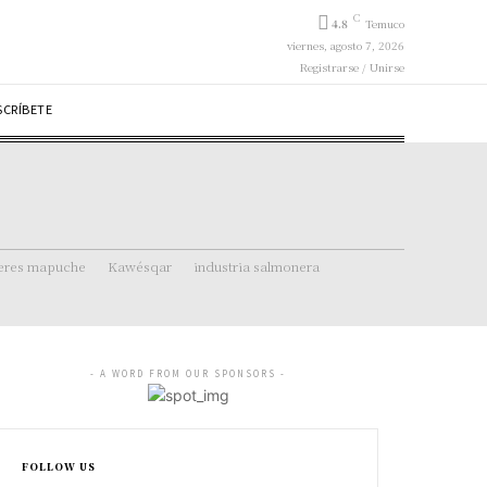
C
4.8
Temuco
viernes, agosto 7, 2026
Registrarse / Unirse
SCRÍBETE
eres mapuche
Kawésqar
industria salmonera
- A WORD FROM OUR SPONSORS -
FOLLOW US