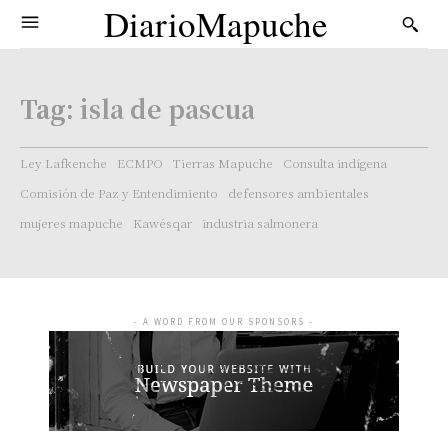
DiarioMapuche
Tag:
isla de pascua
Ley Lafkenche
ECMPO
Tierras Mapuche
Consulta indígena
Comisión de Paz y Entendimiento
defensores ambientales
mujeres mapuche
Kawésqar
industria salmonera
- A WORD FROM OUR SPONSORS -