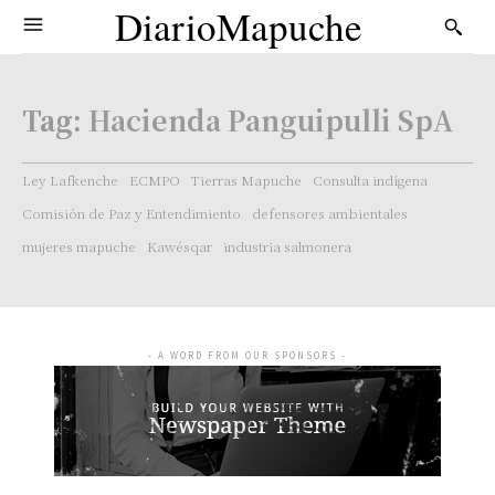
DiarioMapuche
Tag:
Hacienda Panguipulli SpA
Ley Lafkenche
ECMPO
Tierras Mapuche
Consulta indígena
Comisión de Paz y Entendimiento
defensores ambientales
mujeres mapuche
Kawésqar
industria salmonera
- A WORD FROM OUR SPONSORS -