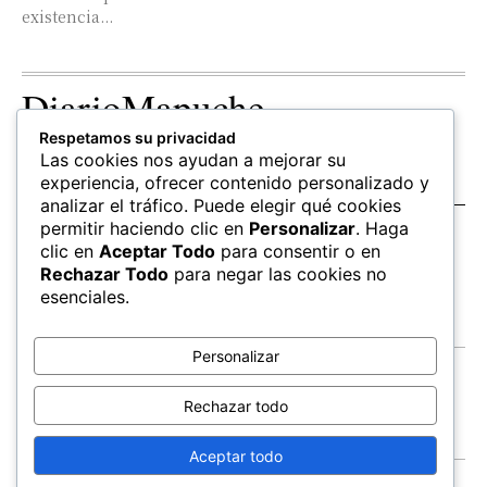
existencia...
DiarioMapuche
Respetamos su privacidad
TERRITORIO
CULTURA
OPINION
Las cookies nos ayudan a mejorar su
Patrimonio
Columnistas
experiencia, ofrecer contenido personalizado y
analizar el tráfico. Puede elegir qué cookies
permitir haciendo clic en
Personalizar
. Haga
SALUD
EDUCACIÓN
FOLLOW US
clic en
Aceptar Todo
para consentir o en
hierbas
Mapudungun
Rechazar Todo
para negar las cookies no
Estudiantes
esenciales.
Personalizar
Contacto
Apoya
Rechazar todo
Inchin
Aceptar todo
FEWLA
Territorios
Economía
Salud
© All Rights Reserved,