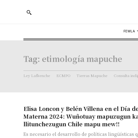
FEWLA
Tag:
etimología mapuche
Ley Lafkenche
ECMPO
Tierras Mapuche
Consulta ind
Elisa Loncon y Belén Villena en el Día d
Materna 2024: Wuñotuay mapuzugun k
llitunchezugun Chile mapu mew!!
Es necesario el desarrollo de políticas lingüísticas