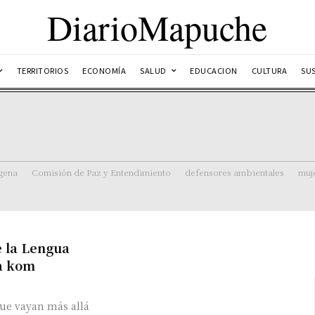
DiarioMapuche
TERRITORIOS
ECONOMÍA
SALUD
EDUCACION
CULTURA
SU
ígena
Comisión de Paz y Entendimiento
defensores ambientales
muj
e la Lengua
a kom
 que vayan más allá