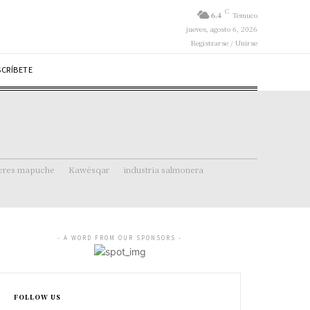
C
6.4
Temuco
jueves, agosto 6, 2026
Registrarse / Unirse
SCRÍBETE
eres mapuche
Kawésqar
industria salmonera
- A WORD FROM OUR SPONSORS -
FOLLOW US