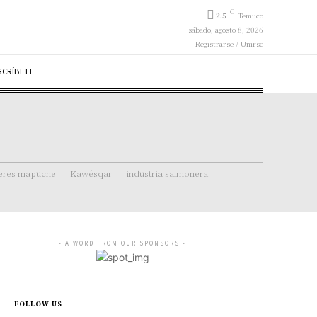
C
2.5
Temuco
sábado, agosto 8, 2026
Registrarse / Unirse
SCRÍBETE
eres mapuche
Kawésqar
industria salmonera
- A WORD FROM OUR SPONSORS -
FOLLOW US