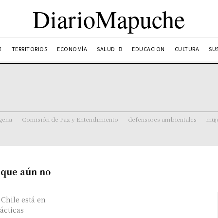
DiarioMapuche
SALUD
TERRITORIOS
ECONOMÍA
EDUCACION
CULTURA
SU
ígena
Comisión de Paz y Entendimiento
defensores ambientales
muj
 que aún no
 Chile está en
ácticas