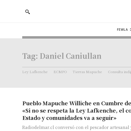
FEWLA
Tag:
Daniel Caniullan
Ley Lafkenche
ECMPO
Tierras Mapuche
Consulta ind
Pueblo Mapuche Williche en Cumbre de
«Si no se respeta la Ley Lafkenche, el co
Estado y comunidades va a seguir»
Radiodelmar.cl conversó con el pescador artesanal 