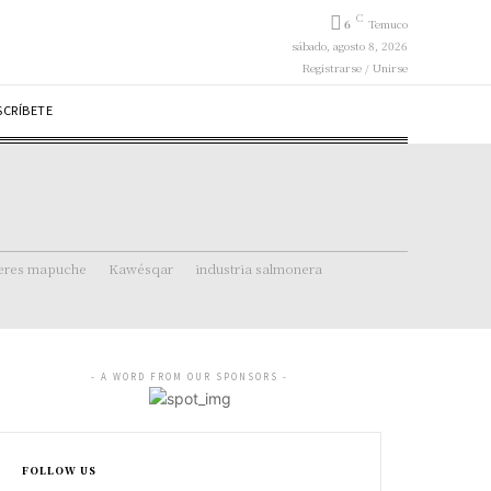
C
6
Temuco
sábado, agosto 8, 2026
Registrarse / Unirse
SCRÍBETE
eres mapuche
Kawésqar
industria salmonera
- A WORD FROM OUR SPONSORS -
FOLLOW US