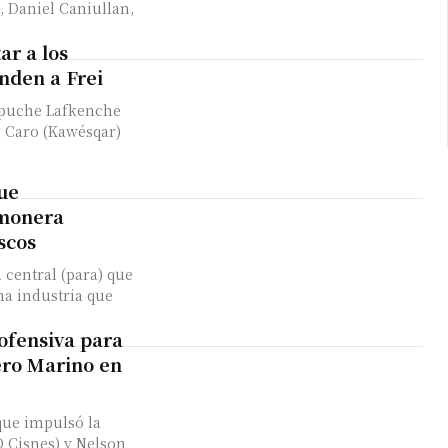
, Daniel Caniullan,
ar a los
onden a Frei
Mapuche Lafkenche
a Caro (Kawésqar)
ue
lmonera
scos
 central (para) que
na industria que
ofensiva para
ero Marino en
que impulsó la
Cisnes) y Nelson