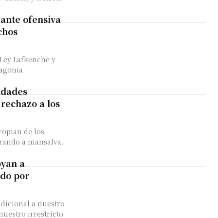
ante ofensiva
chos
 Ley Lafkenche y
agonia.
idades
rechazo a los
ropian de los
parando a mansalva.
oyan a
ado por
dicional a nuestro
uestro irrestricto