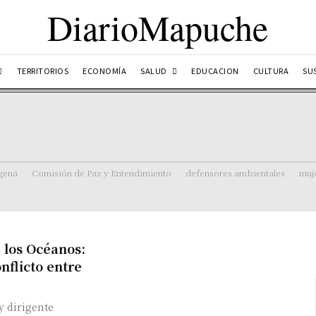
DiarioMapuche
SALUD
TERRITORIOS
ECONOMÍA
EDUCACION
CULTURA
SU
ígena
Comisión de Paz y Entendimiento
defensores ambientales
muj
 los Océanos:
nflicto entre
y dirigente