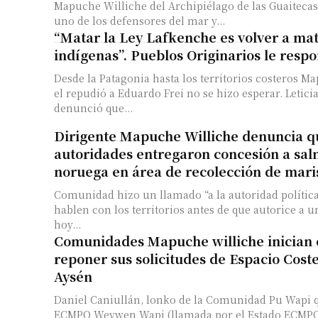
Mapuche Williche del Archipiélago de las Guaitecas
uno de los defensores del mar y...
“Matar la Ley Lafkenche es volver a mat
indígenas”. Pueblos Originarios le resp
Desde la Patagonia hasta los territorios costeros 
el repudió a Eduardo Frei no se hizo esperar. Letici
denunció que...
Dirigente Mapuche Williche denuncia q
autoridades entregaron concesión a sa
noruega en área de recolección de mari
Comunidad hizo un llamado “a la autoridad política
hablen con los territorios antes de que autorice a u
hoy...
Comunidades Mapuche williche inician 
reponer sus solicitudes de Espacio Cost
Aysén
Daniel Caniullán, lonko de la Comunidad Pu Wapi 
ECMPO Weywen Wapi (llamada por el Estado ECMPO 