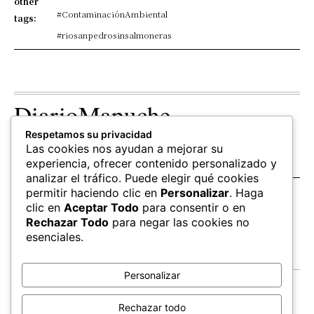
other
#ContaminaciónAmbiental
tags:
#riosanpedrosinsalmoneras
DiarioMapuche
Respetamos su privacidad
TERRITORIO
CULTURA
OPINION
Las cookies nos ayudan a mejorar su
Patrimonio
Columnistas
experiencia, ofrecer contenido personalizado y
analizar el tráfico. Puede elegir qué cookies
permitir haciendo clic en
Personalizar
. Haga
SALUD
EDUCACIÓN
FOLLOW US
clic en
Aceptar Todo
para consentir o en
hierbas
Mapudungun
Rechazar Todo
para negar las cookies no
Estudiantes
esenciales.
Personalizar
Contacto
Apoya
Rechazar todo