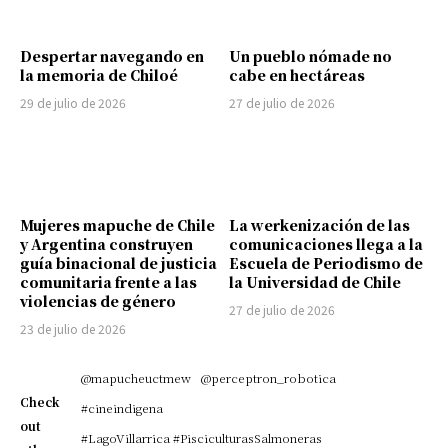
Despertar navegando en
Un pueblo nómade no
la memoria de Chiloé
cabe en hectáreas
29 de julio de 2026
27 de julio de 2026
Mujeres mapuche de Chile
La werkenización de las
y Argentina construyen
comunicaciones llega a la
guía binacional de justicia
Escuela de Periodismo de
comunitaria frente a las
la Universidad de Chile
violencias de género
27 de julio de 2026
23 de julio de 2026
@mapucheuctmew
@perceptron_robotica
Check
#cineindigena
out
#LagoVillarrica #PisciculturasSalmoneras