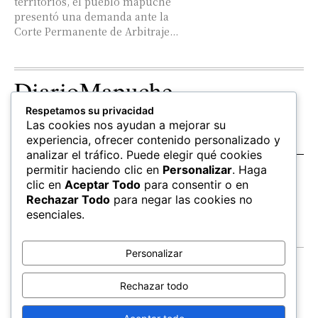
territorios, el pueblo mapuche
presentó una demanda ante la
Corte Permanente de Arbitraje...
DiarioMapuche
Respetamos su privacidad
TERRITORIO
CULTURA
OPINION
Las cookies nos ayudan a mejorar su
Patrimonio
Columnistas
experiencia, ofrecer contenido personalizado y
analizar el tráfico. Puede elegir qué cookies
permitir haciendo clic en
Personalizar
. Haga
SALUD
EDUCACIÓN
FOLLOW US
clic en
Aceptar Todo
para consentir o en
hierbas
Mapudungun
Rechazar Todo
para negar las cookies no
Estudiantes
esenciales.
Personalizar
Contacto
Apoya
Rechazar todo
Inchin