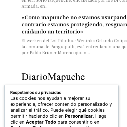
en territorio lafquenche, encabezada por la PDI con
Armada, en...
«Como mapunche no estamos usurpando,
contrario estamos protegiendo, resguar
cuidando un territorio»
El werken del Lof Pilinhue Weninka Orlando Coli
la comuna de Panguipulli, está enfrentando una que
por Pablo Bruner Moreno quien...
DiarioMapuche
TERRITORIO
CULTURA
Respetamos su privacidad
Patrimonio
Las cookies nos ayudan a mejorar su
experiencia, ofrecer contenido personalizado y
analizar el tráfico. Puede elegir qué cookies
permitir haciendo clic en
Personalizar
. Haga
clic en
Aceptar Todo
para consentir o en