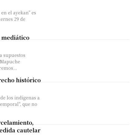
en el ayekan” es
iernes 29 de
 mediático
 a supuestos
a Mapuche
ue queremos...
echo histórico
de los indígenas a
rcelamiento,
edida cautelar