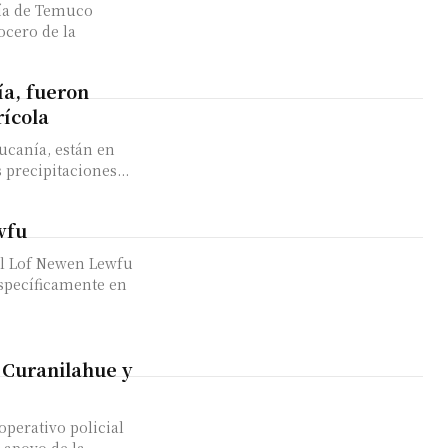
tía de Temuco
ocero de la
ía, fueron
rícola
ucanía, están en
 precipitaciones...
wfu
específicamente en
 Curanilahue y
operativo policial