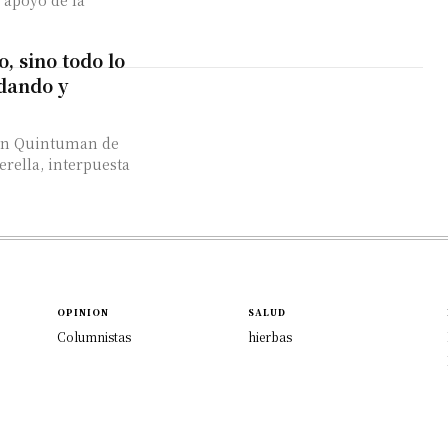
 apoyo de la
 sino todo lo
dando y
pan Quintuman de
rella, interpuesta
OPINION
SALUD
Columnistas
hierbas