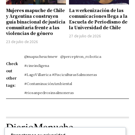
Mujeres mapuche de Chile
La werkenización de las
y Argentina construyen
comunicaciones llega a la
guía binacional de justicia
Escuela de Periodismo de
comunitaria frente a las
la Universidad de Chile
violencias de género
27 de julio de 2026
23 de julio de 2026
@mapucheuctmew
@perceptron_robotica
Check
#cineindigena
out
#LagoVillarrica #PisciculturasSalmoneras
other
#ContaminaciónAmbiental
tags:
#riosanpedrosinsalmoneras
DiarioMapuche