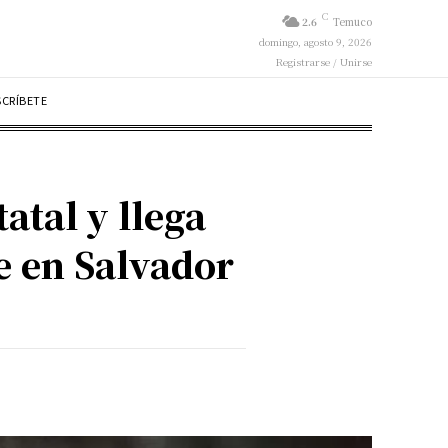
C
2.6
Temuco
domingo, agosto 9, 2026
Registrarse / Unirse
SCRÍBETE
atal y llega
e en Salvador