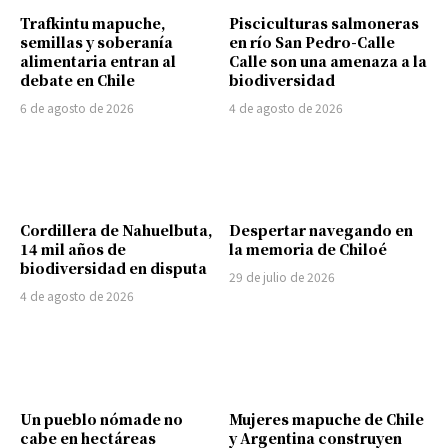
Trafkintu mapuche,
Pisciculturas salmoneras
semillas y soberanía
en río San Pedro-Calle
alimentaria entran al
Calle son una amenaza a la
debate en Chile
biodiversidad
6 de agosto de 2026
4 de agosto de 2026
Cordillera de Nahuelbuta,
Despertar navegando en
14 mil años de
la memoria de Chiloé
biodiversidad en disputa
29 de julio de 2026
4 de agosto de 2026
Un pueblo nómade no
Mujeres mapuche de Chile
cabe en hectáreas
y Argentina construyen