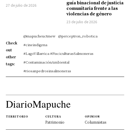
guía binacional de justicia
27 de julio de 2026
comunitaria frente a las
violencias de género
23 de julio de 2026
@mapucheuctmew
@perceptron_robotica
Check
#cineindigena
out
#LagoVillarrica #PisciculturasSalmoneras
other
#ContaminaciónAmbiental
tags:
#riosanpedrosinsalmoneras
DiarioMapuche
TERRITORIO
CULTURA
OPINION
Patrimonio
Columnistas