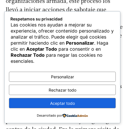
organizaciones armada, este proceso los
llevó a iniciar acciones de sabotaje que
atacaban directamente a los intereses del
Respetamos su privacidad
Las cookies nos ayudan a mejorar su
colonizador, lo cual, a la larga, conllevó a que
experiencia, ofrecer contenido personalizado y
estos, a partir de 1997, dieran origen a lo que
analizar el tráfico. Puede elegir qué cookies
permitir haciendo clic en
Personalizar
. Haga
actualmente conocemos como la Franja
clic en
Aceptar Todo
para consentir o en
Autonomista del pueblo nación mapuche.
Rechazar Todo
para negar las cookies no
esenciales.
Así es que, dentro de este proceso de
transformación militante, serían miembros
Personalizar
del MAPU Lautaro quienes emprenderían las
Rechazar todo
acciones contra el Fuerte. El día 07 de
octubre, el príncipe Felipe se dirigiría a
Aceptar todo
Valdivia, pueblo de añejo pasado virreynal,
Desarrollado por
para visitar el Fuerte Niebla y luego llegar al