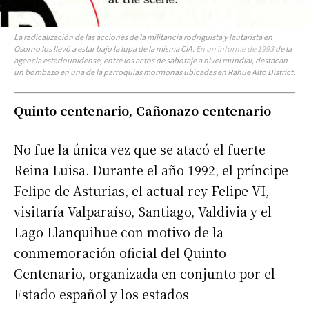
La radicalización de las acciones de la militancia rodriguista y lautarista en
Osorno los llevó a estar bajo la lupa de la misma CIA.
En un informe de 1993
de la
agencia estadounidense, entre los actos de sabotaje a nivel mundial, destacan
un bombazo en una de la parroquias mormonas ubicadas en Rahue Alto District.
Quinto centenario, Cañonazo centenario
No fue la única vez que se atacó el fuerte
Reina Luisa. Durante el año 1992, el príncipe
Felipe de Asturias, el actual rey Felipe VI,
visitaría Valparaíso, Santiago, Valdivia y el
Lago Llanquihue con motivo de la
conmemoración oficial del Quinto
Centenario, organizada en conjunto por el
Estado español y los estados