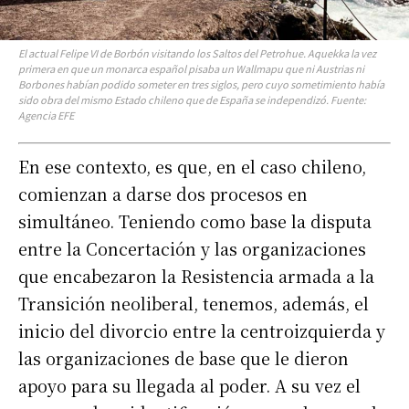
El actual Felipe VI de Borbón visitando los Saltos del Petrohue. Aquekka la vez
primera en que un monarca español pisaba un Wallmapu que ni Austrias ni
Borbones habían podido someter en tres siglos, pero cuyo sometimiento había
sido obra del mismo Estado chileno que de España se independizó. Fuente:
Agencia EFE
En ese contexto, es que, en el caso chileno,
comienzan a darse dos procesos en
simultáneo. Teniendo como base la disputa
entre la Concertación y las organizaciones
que encabezaron la Resistencia armada a la
Transición neoliberal, tenemos, además, el
inicio del divorcio entre la centroizquierda y
las organizaciones de base que le dieron
apoyo para su llegada al poder. A su vez el