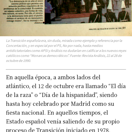
La Transición española era, sin duda, mirada como ejemplo y referencia por la
Concertación, y en especial por el PS, No por nada, hasta medios
antidictatoriales como APSI y Análisis no dudarían en calificar a los nuevos reyes
católicos como “Monarcas democráticos”. Fuente: Revista Análisis, 22 al 28 de
octubre de 1990.
En aquella época, a ambos lados del
atlántico, el 12 de octubre era llamado “El día
de la raza” o “Día de la hispanidad”, siendo
hasta hoy celebrado por Madrid como su
fiesta nacional. En aquellos tiempos, el
Estado español venía saliendo de su propio
proceso de Transición iniciado en 1978,