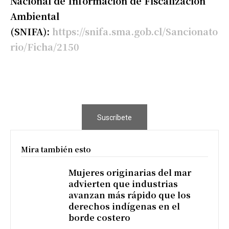
Nacional de Información de Fiscalización
Ambiental
(SNIFA):
https://snifa.sma.gob.cl/Sancionato
rio/Ficha/2150
Suscríbete
Mira también esto
Mujeres originarias del mar
advierten que industrias
avanzan más rápido que los
derechos indígenas en el
borde costero