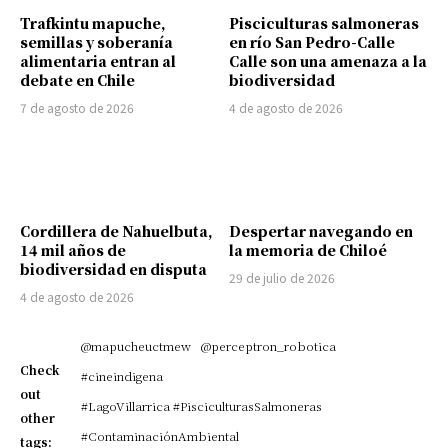
Trafkintu mapuche,
Pisciculturas salmoneras
semillas y soberanía
en río San Pedro-Calle
alimentaria entran al
Calle son una amenaza a la
debate en Chile
biodiversidad
7 de agosto de 2026
4 de agosto de 2026
Cordillera de Nahuelbuta,
Despertar navegando en
14 mil años de
la memoria de Chiloé
biodiversidad en disputa
29 de julio de 2026
4 de agosto de 2026
@mapucheuctmew
@perceptron_robotica
Check
#cineindigena
out
#LagoVillarrica #PisciculturasSalmoneras
other
#ContaminaciónAmbiental
tags: