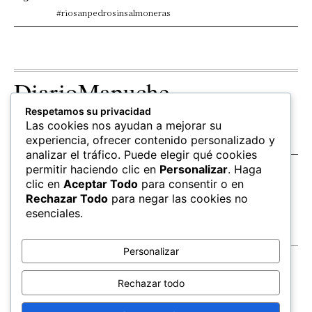
#riosanpedrosinsalmoneras
DiarioMapuche
Respetamos su privacidad
TERRITORIO
CULTURA
OPINION
Las cookies nos ayudan a mejorar su
Patrimonio
Columnistas
experiencia, ofrecer contenido personalizado y
analizar el tráfico. Puede elegir qué cookies
permitir haciendo clic en
Personalizar
. Haga
SALUD
EDUCACIÓN
FOLLOW US
clic en
Aceptar Todo
para consentir o en
hierbas
Mapudungun
Rechazar Todo
para negar las cookies no
Estudiantes
esenciales.
Personalizar
Contacto
Apoya
Rechazar todo
Inchin