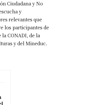
ción Ciudadana y No
 escucha y
res relevantes que
re los participantes de
e la CONADI, de la
lturas y del Mineduc.
n
el