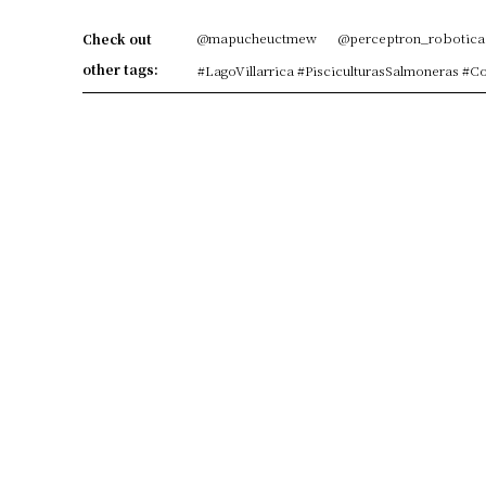
@mapucheuctmew
@perceptron_robotica
Check out
other tags:
#LagoVillarrica #PisciculturasSalmoneras #