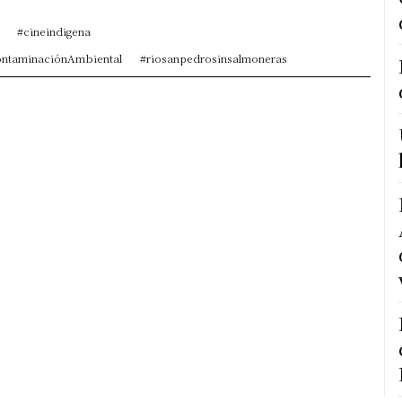
#cineindigena
ContaminaciónAmbiental
#riosanpedrosinsalmoneras