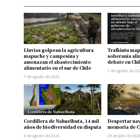
Lluvias golpean la agricultura
Trafkintu map
mapuche y campesina y
soberanía ali
amenazan el abastecimiento
debate en Chi
alimentario en el sur de Chile
7 de agosto de 20
7 de agosto de 2026
Cordillera de Nahuelbuta, 14 mil
Despertar na
años de biodiversidad en disputa
memoria de C
4 de agosto de 2026
29 de julio de 202