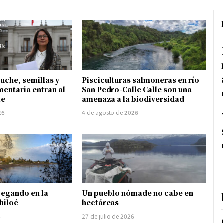
uche, semillas y
Pisciculturas salmoneras en río
mentaria entran al
San Pedro-Calle Calle son una
le
amenaza a la biodiversidad
26
4 de agosto de 2026
vegando en la
Un pueblo nómade no cabe en
hiloé
hectáreas
6
27 de julio de 2026