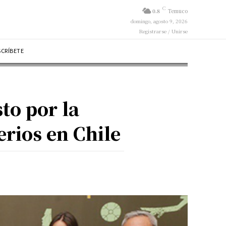
C
0.8
Temuco
domingo, agosto 9, 2026
Registrarse / Unirse
SCRÍBETE
to por la
rios en Chile