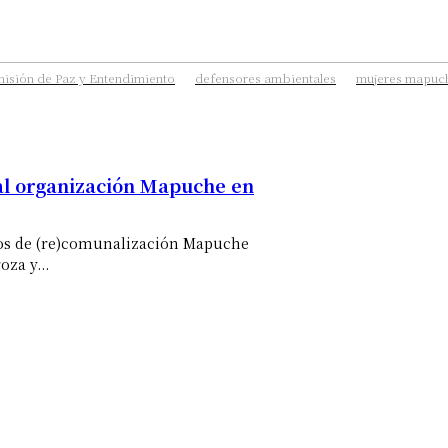
isión de Paz y Entendimiento
defensores ambientales
mujeres mapuc
al organización Mapuche en
sos de (re)comunalización Mapuche
oza y...