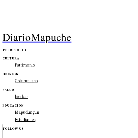
DiarioMapuche
TERRITORIO
CULTURA
Patrimonio
OPINION
Columnistas
SALUD
hierbas
EDUCACIÓN
Mapudungun
Estudiantes
FOLLOW US