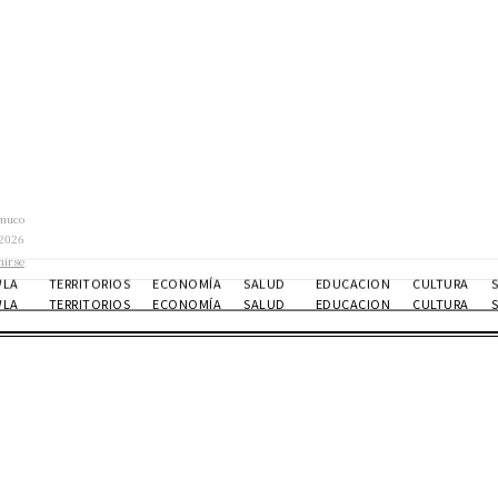
muco
 2026
nirse
WLA
TERRITORIOS
ECONOMÍA
SALUD
EDUCACION
CULTURA
WLA
TERRITORIOS
ECONOMÍA
SALUD
EDUCACION
CULTURA