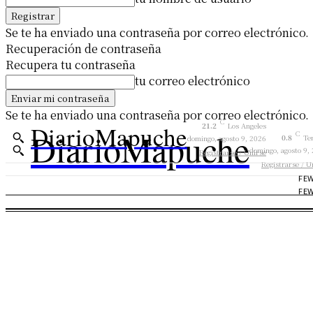
Se te ha enviado una contraseña por correo electrónico.
Recuperación de contraseña
Recupera tu contraseña
tu correo electrónico
Se te ha enviado una contraseña por correo electrónico.
C
21.2
Los Angeles
DiarioMapuche
DiarioMapuche
C
0.8
Te
domingo, agosto 9, 2026
domingo, agosto 9,
Registrarse / Unirse
Registrarse / U
FE
FE