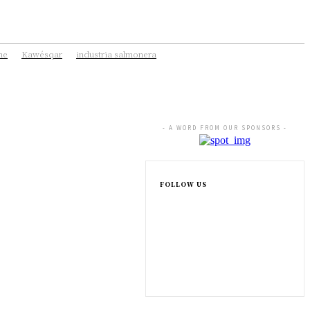
he
Kawésqar
industria salmonera
- A WORD FROM OUR SPONSORS -
FOLLOW US