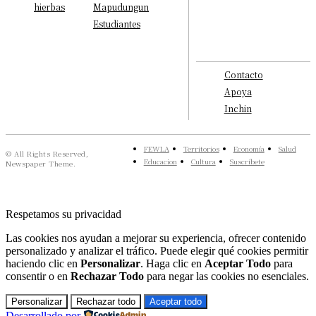
hierbas
Mapudungun
Estudiantes
Contacto
Apoya
Inchin
FEWLA
Territorios
Economía
Salud
© All Rights Reserved,
Educacion
Cultura
Suscríbete
Newspaper Theme.
Respetamos su privacidad
Las cookies nos ayudan a mejorar su experiencia, ofrecer contenido
personalizado y analizar el tráfico. Puede elegir qué cookies permitir
haciendo clic en
Personalizar
. Haga clic en
Aceptar Todo
para
consentir o en
Rechazar Todo
para negar las cookies no esenciales.
Personalizar
Rechazar todo
Aceptar todo
Desarrollado por