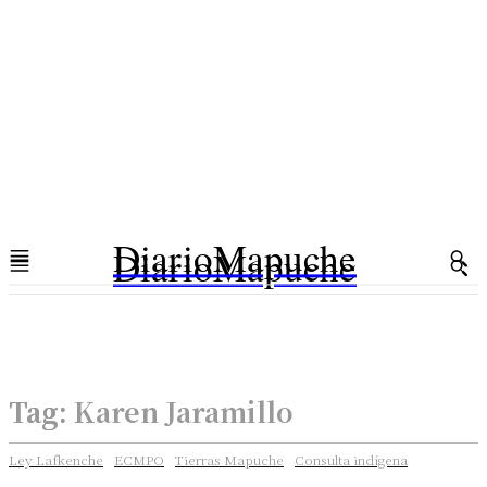
DiarioMapuche
DiarioMapuche
Tag:
Karen Jaramillo
Ley Lafkenche
ECMPO
Tierras Mapuche
Consulta indígena