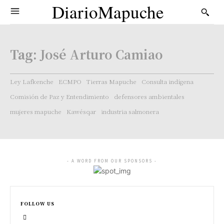
DiarioMapuche
Tag:
José Arturo Camiao
Ley Lafkenche
ECMPO
Tierras Mapuche
Consulta indígena
Comisión de Paz y Entendimiento
defensores ambientales
mujeres mapuche
Kawésqar
industria salmonera
- A WORD FROM OUR SPONSORS -
FOLLOW US