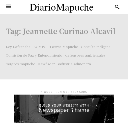
DiarioMapuche
Tag:
Jeannette Curinao Alcavil
Ley Lafkenche
ECMPO
Tierras Mapuche
Consulta indígena
Comisión de Paz y Entendimiento
defensores ambientales
mujeres mapuche
Kawésqar
industria salmonera
- A WORD FROM OUR SPONSORS -