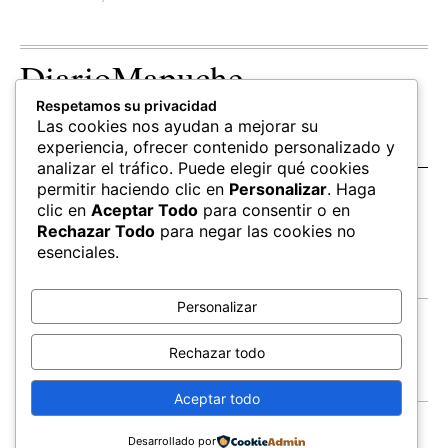
DiarioMapuche
Respetamos su privacidad
TERRITORIO
CULTURA
OPINION
Las cookies nos ayudan a mejorar su
Patrimonio
Columnistas
experiencia, ofrecer contenido personalizado y
analizar el tráfico. Puede elegir qué cookies
permitir haciendo clic en
Personalizar
. Haga
SALUD
EDUCACIÓN
FOLLOW US
clic en
Aceptar Todo
para consentir o en
hierbas
Mapudungun
Rechazar Todo
para negar las cookies no
Estudiantes
esenciales.
Personalizar
Contacto
Apoya
Rechazar todo
Inchin
Aceptar todo
FEWLA
Territorios
Economía
Salud
© All Rights Reserved,
Newspaper Theme.
Educacion
Cultura
Suscríbete
Desarrollado por