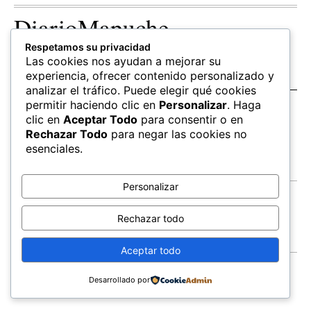
DiarioMapuche
Respetamos su privacidad
TERRITORIO
CULTURA
OPINION
Las cookies nos ayudan a mejorar su
Patrimonio
Columnistas
experiencia, ofrecer contenido personalizado y
analizar el tráfico. Puede elegir qué cookies
permitir haciendo clic en
Personalizar
. Haga
SALUD
EDUCACIÓN
FOLLOW US
clic en
Aceptar Todo
para consentir o en
hierbas
Mapudungun
Rechazar Todo
para negar las cookies no
Estudiantes
esenciales.
Personalizar
Contacto
Apoya
Rechazar todo
Inchin
Aceptar todo
FEWLA
Territorios
Economía
Salud
© All Rights Reserved,
Newspaper Theme.
Educacion
Cultura
Suscríbete
Desarrollado por