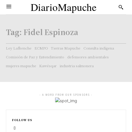
DiarioMapuche
Tag:
Fidel Espinoza
Ley Lafkenche
ECMPO
Tierras Mapuche
Consulta indígena
Comisión de Paz y Entendimiento
defensores ambientales
mujeres mapuche
Kawésqar
industria salmonera
- A WORD FROM OUR SPONSORS -
FOLLOW US