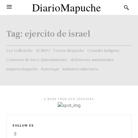
DiarioMapuche
Tag:
ejercito de israel
Ley Lafkenche
ECMPO
Tierras Mapuche
Consulta indígena
Comisión de Paz y Entendimiento
defensores ambientales
mujeres mapuche
Kawésqar
industria salmonera
- A WORD FROM OUR SPONSORS -
FOLLOW US