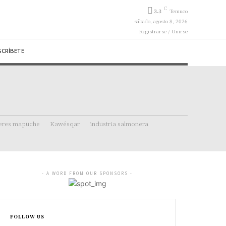
C
3.3
Temuco
sábado, agosto 8, 2026
Registrarse / Unirse
SCRÍBETE
eres mapuche
Kawésqar
industria salmonera
- A WORD FROM OUR SPONSORS -
FOLLOW US