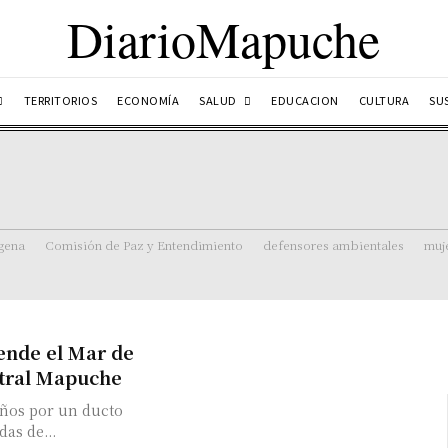
DiarioMapuche
SALUD
TERRITORIOS
ECONOMÍA
EDUCACION
CULTURA
SU
ígena
Comisión de Paz y Entendimiento
defensores ambientales
muj
iende el Mar de
stral Mapuche
ños por un ducto
das de...