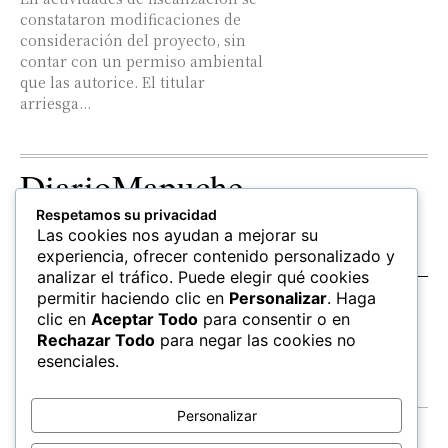
constataron modificaciones de
consideración del proyecto, sin
contar con un permiso ambiental
que las autorice. El titular
arriesga...
DiarioMapuche
Respetamos su privacidad
TERRITORIO
CULTURA
OPINION
Las cookies nos ayudan a mejorar su
Patrimonio
Columnistas
experiencia, ofrecer contenido personalizado y
analizar el tráfico. Puede elegir qué cookies
permitir haciendo clic en
Personalizar
. Haga
SALUD
EDUCACIÓN
FOLLOW US
clic en
Aceptar Todo
para consentir o en
hierbas
Mapudungun
Rechazar Todo
para negar las cookies no
Estudiantes
esenciales.
Personalizar
Contacto