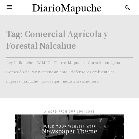
DiarioMapuche
Tag:
Comercial Agrícola y
Forestal Nalcahue
Ley Lafkenche
ECMPO
Tierras Mapuche
Consulta indígena
Comisión de Paz y Entendimiento
defensores ambientales
mujeres mapuche
Kawésqar
industria salmonera
- A WORD FROM OUR SPONSORS -