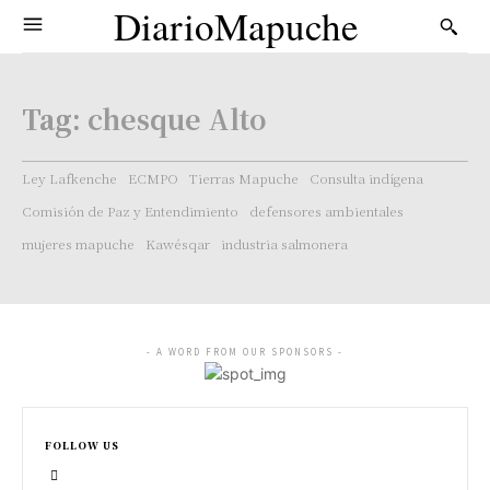
DiarioMapuche
Tag:
chesque Alto
Ley Lafkenche
ECMPO
Tierras Mapuche
Consulta indígena
Comisión de Paz y Entendimiento
defensores ambientales
mujeres mapuche
Kawésqar
industria salmonera
- A WORD FROM OUR SPONSORS -
FOLLOW US