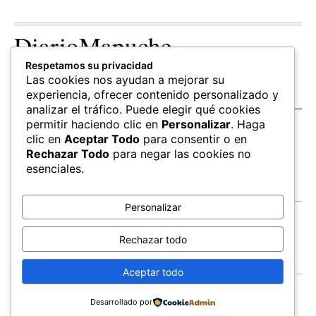
DiarioMapuche
Respetamos su privacidad
TERRITORIO
CULTURA
OPINION
Las cookies nos ayudan a mejorar su
Patrimonio
Columnistas
experiencia, ofrecer contenido personalizado y
analizar el tráfico. Puede elegir qué cookies
permitir haciendo clic en
Personalizar
. Haga
SALUD
EDUCACIÓN
FOLLOW US
clic en
Aceptar Todo
para consentir o en
hierbas
Mapudungun
Rechazar Todo
para negar las cookies no
Estudiantes
esenciales.
Personalizar
Contacto
Apoya
Rechazar todo
Inchin
Aceptar todo
FEWLA
Territorios
Economía
Salud
© All Rights Reserved,
Newspaper Theme.
Educacion
Cultura
Suscríbete
Desarrollado por