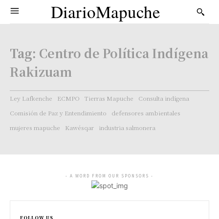
DiarioMapuche
Tag:
Centro de Política Indígena
Rakizuam
Ley Lafkenche
ECMPO
Tierras Mapuche
Consulta indígena
Comisión de Paz y Entendimiento
defensores ambientales
mujeres mapuche
Kawésqar
industria salmonera
- A WORD FROM OUR SPONSORS -
FOLLOW US