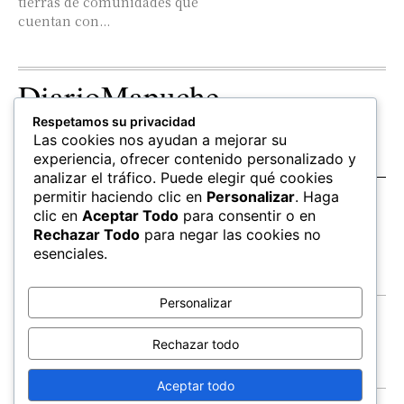
tierras de comunidades que
cuentan con...
DiarioMapuche
Respetamos su privacidad
TERRITORIO
CULTURA
OPINION
Las cookies nos ayudan a mejorar su
Patrimonio
Columnistas
experiencia, ofrecer contenido personalizado y
analizar el tráfico. Puede elegir qué cookies
permitir haciendo clic en
Personalizar
. Haga
SALUD
EDUCACIÓN
FOLLOW US
clic en
Aceptar Todo
para consentir o en
hierbas
Mapudungun
Rechazar Todo
para negar las cookies no
Estudiantes
esenciales.
Personalizar
Contacto
Apoya
Rechazar todo
Inchin
Aceptar todo