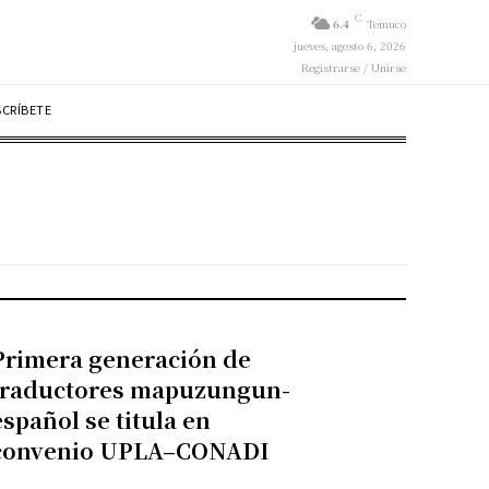
C
6.4
Temuco
jueves, agosto 6, 2026
Registrarse / Unirse
SCRÍBETE
Primera generación de
traductores mapuzungun-
español se titula en
convenio UPLA–CONADI