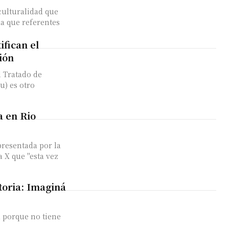
culturalidad que
da que referentes
fican el
ión
l Tratado de
u) es otro
a en Rio
resentada por la
 X que "esta vez
toria: Imaginá
a porque no tiene