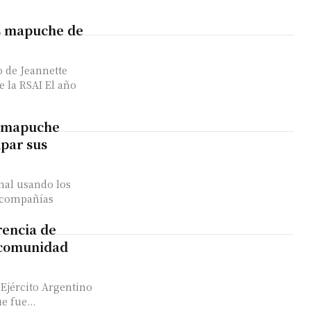
s mapuche de
io de Jeannette
RSAI El año
zo mapuche
upar sus
nal usando los
 compañías
rencia de
a comunidad
 Ejército Argentino
e fue...