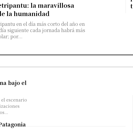
etripantu: la maravillosa
de la humanidad
pantu en el día más corto del año en
 día siguiente cada jornada habrá más
olar; por...
na bajo el
 el escenario
izaciones
s...
 Patagonia