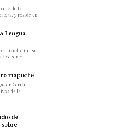
parte de la
icas, y reside en
la Lengua
o. Cuando una se
culos con el
turo mapuche
igador Adrián
ivos de la
idio de
 sobre