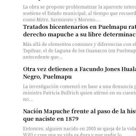
La obra se propone problematizar la aparente inter
sostiene el Estado municipal, al tiempo que recuer
como Mitre, Sarmiento y Moreno,...
Tratados bicentenarios en Puelmapu rati
derecho mapuche a su libre determinac
Más allá de elementos comunes y diferencias con e
Tapihue, el de Laguna de los Guanacos (en Puelmap
antecedente que...
Otra vez detienen a Facundo Jones Hual
Negro, Puelmapu
La investigación comenzó en base a una denuncia p
ministra Patricia Bullrich quien afirmó en su cuenta
no...
Nación Mapuche frente al paso de la his
que naciste en 1879
Entonces, alguien nacido en 2005 se queja de la vid
WiFi,y cree que su vida es dura y que nadie lo...