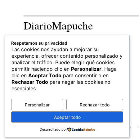
DiarioMapuche
TERRITORIO
CULTURA
Respetamos su privacidad
Patrimonio
Las cookies nos ayudan a mejorar su
experiencia, ofrecer contenido personalizado y
analizar el tráfico. Puede elegir qué cookies
permitir haciendo clic en
Personalizar
. Haga
clic en
Aceptar Todo
para consentir o en
Rechazar Todo
para negar las cookies no
esenciales.
Personalizar
Rechazar todo
Aceptar todo
© All Rights Reserved, Newspaper Theme.
FEWLA
Territorios
E
Desarrollado por