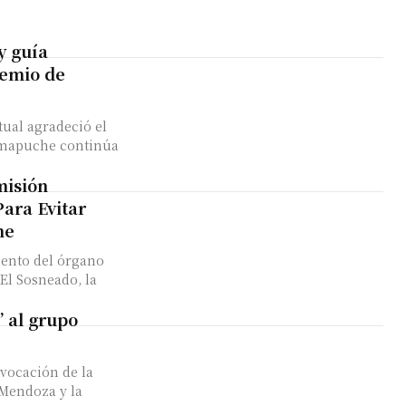
y guía
remio de
tual agradeció el
 mapuche continúa
misión
ara Evitar
he
ento del órgano
El Sosneado, la
” al grupo
vocación de la
Mendoza y la