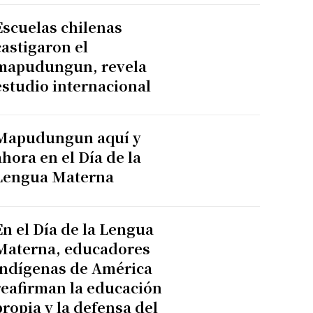
Escuelas chilenas
castigaron el
mapudungun, revela
estudio internacional
Mapudungun aquí y
ahora en el Día de la
Lengua Materna
En el Día de la Lengua
Materna, educadores
indígenas de América
reafirman la educación
propia y la defensa del