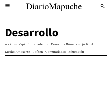
DiarioMapuche
Desarrollo
noticias
Opinión
academia
Derechos Humanos
judicial
Medio Ambiente
Lafken
Comunidades
Educación