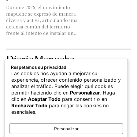
Durante 2025, el movimiento
mapuche se expresó de manera
diversa y activa, articulando una
defensa común del territorio
frente al intento de instalar un...
DiarioMapuche
Respetamos su privacidad
TERRITORIO
CULTURA
OPINION
Las cookies nos ayudan a mejorar su
Patrimonio
Columnistas
experiencia, ofrecer contenido personalizado y
analizar el tráfico. Puede elegir qué cookies
permitir haciendo clic en
Personalizar
. Haga
SALUD
EDUCACIÓN
FOLLOW US
clic en
Aceptar Todo
para consentir o en
hierbas
Mapudungun
Rechazar Todo
para negar las cookies no
Estudiantes
esenciales.
Personalizar
Contacto