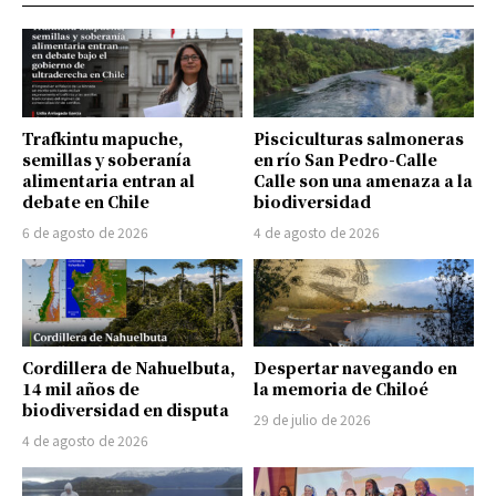
Trafkintu mapuche,
Pisciculturas salmoneras
semillas y soberanía
en río San Pedro-Calle
alimentaria entran al
Calle son una amenaza a la
debate en Chile
biodiversidad
6 de agosto de 2026
4 de agosto de 2026
Cordillera de Nahuelbuta,
Despertar navegando en
14 mil años de
la memoria de Chiloé
biodiversidad en disputa
29 de julio de 2026
4 de agosto de 2026