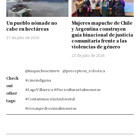
Un pueblo nómade no
Mujeres mapuche de Chile
cabe en hectáreas
y Argentina construyen
guía binacional de justicia
27 de julio de 2026
comunitaria frente a las
violencias de género
23 de julio de 2026
@mapucheuctmew
@perceptron_robotica
Check
#cineindigena
out
#LagoVillarrica #PisciculturasSalmoneras
other
#ContaminaciónAmbiental
tags:
#riosanpedrosinsalmoneras