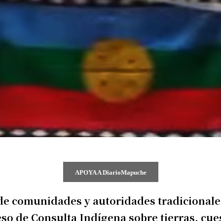
APOYA A DiarioMapuche
 de comunidades y autoridades tradicionale
so de Consulta Indígena sobre tierras, cue