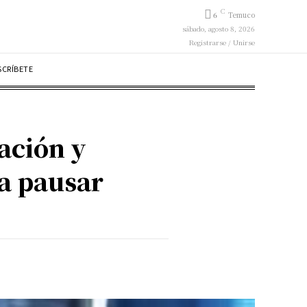
C
6
Temuco
sábado, agosto 8, 2026
Registrarse / Unirse
SCRÍBETE
ación y
 a pausar