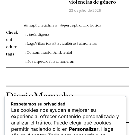
violencias de género
23 de julio de 2026
@mapucheuctmew
@perceptron_robotica
Check
#cineindigena
out
#LagoVillarrica #PisciculturasSalmoneras
other
#ContaminaciónAmbiental
tags:
#riosanpedrosinsalmoneras
DiarioMapuche
Respetamos su privacidad
TERRITORIO
CULTURA
OPINION
Las cookies nos ayudan a mejorar su
Patrimonio
Columnistas
experiencia, ofrecer contenido personalizado y
analizar el tráfico. Puede elegir qué cookies
permitir haciendo clic en
Personalizar
. Haga
SALUD
EDUCACIÓN
FOLLOW US