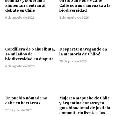
semillas y soberanía
en río San Pedro-Calle
alimentaria entran al
Calle son una amenaza a la
debate en Chile
biodiversidad
6 de agosto de 2026
4 de agosto de 2026
Cordillera de Nahuelbuta,
Despertar navegando en
14 mil años de
la memoria de Chiloé
biodiversidad en disputa
29 de julio de 2026
4 de agosto de 2026
Un pueblo nómade no
Mujeres mapuche de Chile
cabe en hectáreas
y Argentina construyen
guía binacional de justicia
27 de julio de 2026
comunitaria frente a las