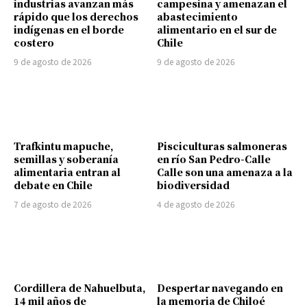
industrias avanzan más
campesina y amenazan el
rápido que los derechos
abastecimiento
indígenas en el borde
alimentario en el sur de
costero
Chile
9 de agosto de 2026
9 de agosto de 2026
Trafkintu mapuche,
Pisciculturas salmoneras
semillas y soberanía
en río San Pedro-Calle
alimentaria entran al
Calle son una amenaza a la
debate en Chile
biodiversidad
7 de agosto de 2026
4 de agosto de 2026
Cordillera de Nahuelbuta,
Despertar navegando en
14 mil años de
la memoria de Chiloé