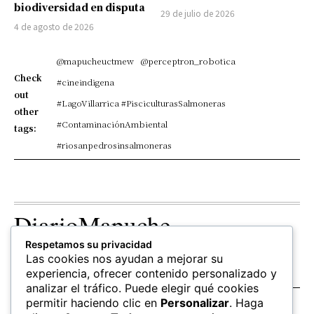
biodiversidad en disputa
29 de julio de 2026
4 de agosto de 2026
@mapucheuctmew
@perceptron_robotica
Check
#cineindigena
out
#LagoVillarrica #PisciculturasSalmoneras
other
#ContaminaciónAmbiental
tags:
#riosanpedrosinsalmoneras
DiarioMapuche
Respetamos su privacidad
TERRITORIO
CULTURA
OPINION
Las cookies nos ayudan a mejorar su
Patrimonio
Columnistas
experiencia, ofrecer contenido personalizado y
analizar el tráfico. Puede elegir qué cookies
permitir haciendo clic en
Personalizar
. Haga
SALUD
EDUCACIÓN
FOLLOW US