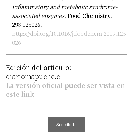
inflammatory and metabolic syndrome-
associated enzymes
.
Food Chemistry
,
298:125026.
https://doi.org/10.1016/j.foodchem.2019.125
026
Edición del articulo:
diariomapuche.cl
La versión oficial puede ser vista en
este link
Suscríbete