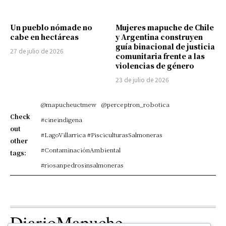
Un pueblo nómade no
Mujeres mapuche de Chile
cabe en hectáreas
y Argentina construyen
guía binacional de justicia
27 de julio de 2026
comunitaria frente a las
violencias de género
23 de julio de 2026
@mapucheuctmew
@perceptron_robotica
Check
#cineindigena
out
#LagoVillarrica #PisciculturasSalmoneras
other
#ContaminaciónAmbiental
tags:
#riosanpedrosinsalmoneras
DiarioMapuche