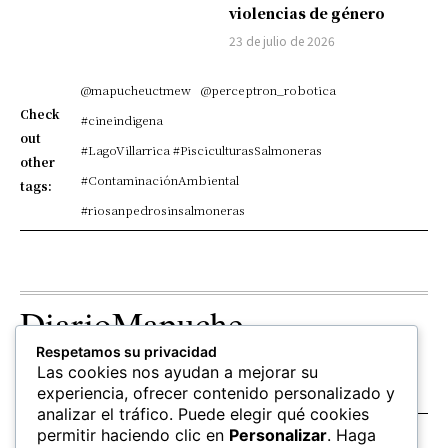
violencias de género
23 de julio de 2026
@mapucheuctmew
@perceptron_robotica
Check
#cineindigena
out
#LagoVillarrica #PisciculturasSalmoneras
other
#ContaminaciónAmbiental
tags:
#riosanpedrosinsalmoneras
DiarioMapuche
Respetamos su privacidad
TERRITORIO
CULTURA
OPINION
Las cookies nos ayudan a mejorar su
Patrimonio
Columnistas
experiencia, ofrecer contenido personalizado y
analizar el tráfico. Puede elegir qué cookies
permitir haciendo clic en
Personalizar
. Haga
SALUD
EDUCACIÓN
FOLLOW US