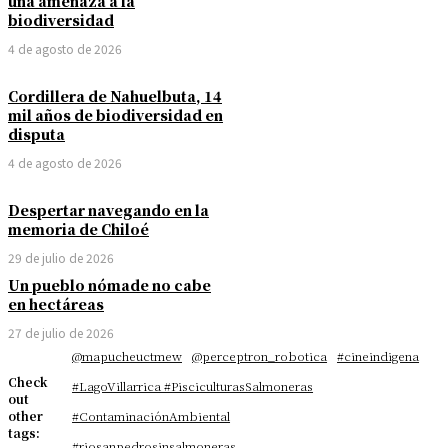
una amenaza a la
biodiversidad
4 de agosto de 2026
Cordillera de Nahuelbuta, 14
mil años de biodiversidad en
disputa
4 de agosto de 2026
Despertar navegando en la
memoria de Chiloé
29 de julio de 2026
Un pueblo nómade no cabe
en hectáreas
27 de julio de 2026
@mapucheuctmew
@perceptron_robotica
#cineindigena
Check
#LagoVillarrica #PisciculturasSalmoneras
out
other
#ContaminaciónAmbiental
tags:
#riosanpedrosinsalmoneras