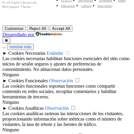
FEWLA
Territorios
Economía
Salud
© All Rights Reserved,
Educacion
Cultura
Suscríbete
Newspaper Theme.
Customize
Reject All
Accept All
Desarrollado por
✖
...
mostrar más
►
Cookies Necesarias
Estándar
Las cookies necesarias habilitan funciones esenciales del sitio como
inicios de sesión seguros y ajustes de preferencias de
consentimiento. No almacenan datos personales.
Ninguno
►
Cookies Funcionales
Observación
Las cookies funcionales soportan funciones como compartir
contenido en redes sociales, recopilar comentarios y habilitar
herramientas de terceros.
Ninguno
►
Cookies Analíticas
Observación
Las cookies analíticas rastrean las interacciones de los visitantes,
proporcionando información sobre métricas como el número de
visitantes, la tasa de rebote y las fuentes de tráfico.
Ninguno