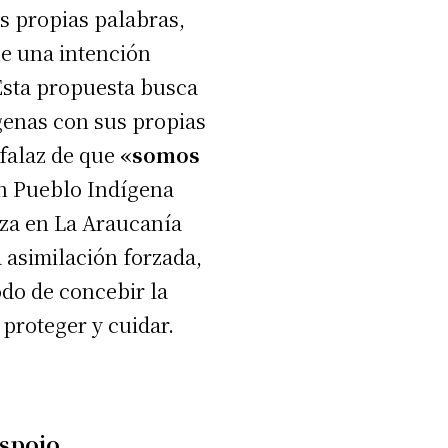
us propias palabras,
ne una intención
 Esta propuesta busca
genas con sus propias
falaz de que
«somos
un Pueblo Indígena
eza en La Araucanía
a asimilación forzada,
odo de concebir la
proteger y cuidar.
espojo