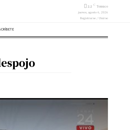
C
2.2
Temuco
jueves, agosto 6, 2026
Registrarse / Unirse
SCRÍBETE
despojo