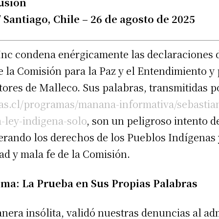
lusion
 Santiago, Chile – 26 de agosto de 2025
Inc condena enérgicamente las declaraciones d
 la Comisión para la Paz y el Entendimiento y 
tores de Malleco. Sus palabras, transmitidas 
as.cl/programas/manana-informativa/sebastia
a-ley-indigena-solo
, son un peligroso intento d
erando los derechos de los Pueblos Indígenas
dad y mala fe de la Comisión.
ima: La Prueba en Sus Propias Palabras
anera insólita, validó nuestras denuncias al adm