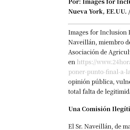
Por: Images for Inc
Nueva York, EE.UU. /
Images for Inclusion 
Naveillán, miembro de
Asociación de Agricul
en
https://www.24hor
poner-punto-final-a-l
opinión pública, vuln
total falta de legitimi
Una Comisión Ilegít
El Sr. Naveillán, de m