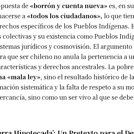
opuesta de
«borrón y cuenta nueva»
es, en s
hacerse a
«todos los ciudadanos»,
lo que tie
derechos específicos de los Pueblos Indígenas.
s colectivas y su existencia como Pueblos Indí
sistemas jurídicos y cosmovisión. El argumento 
ra que ser chileno no anula la pertenencia a 
aracterísticas y derechos ancestrales. La pobr
na «mala ley»
, sino el resultado histórico de l
inación sistemática y la falta de respeto a su m
ercancía, sino como un ser vivo al que se debe 
ierra Hipotecada’: Un Pretexto para el D