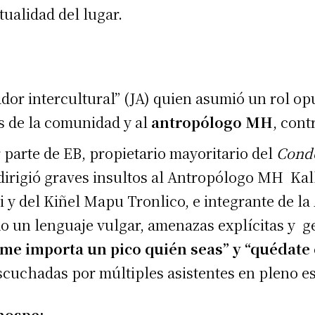
tualidad del lugar.
or intercultural” (JA) quien asumió un rol opu
es de la comunidad y al
antropólogo MH
, cont
 parte de EB, propietario mayoritario del
Cond
dirigió graves insultos al Antropólogo MH Kal
 y del Kiñel Mapu Tronlico, e integrante de la 
do un lenguaje vulgar, amenazas explícitas y g
“me importa un pico quién seas” y “quédate c
scuchadas por múltiples asistentes en pleno e
hospe: