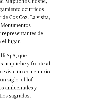
idad Mapuche Chospe,
igamiento ocurridos
 de Coz Coz. La visita,
 de Monumentos
r representantes de
 el lugar.
lli SpA, que
as mapuche y frente al
 existe un cementerio
n siglo. el lof
tos ambientales y
tios sagrados.