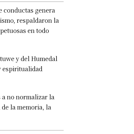
t
de conductas genera
i
ismo, respaldaron la
l
spetuosas en todo
i
z
a
ltuwe y del Humedal
l
 espiritualidad
a
s
t
 a no normalizar la
e
 de la memoria, la
c
l
a