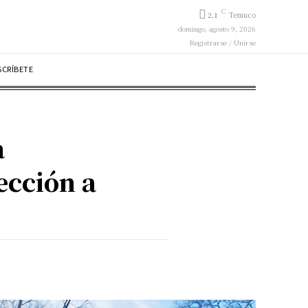
C
2.1
Temuco
domingo, agosto 9, 2026
Registrarse / Unirse
SCRÍBETE
a
ección a