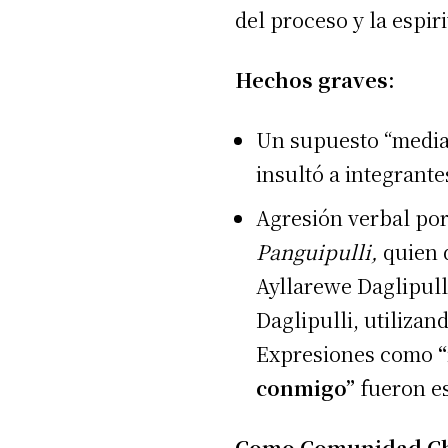
del proceso y la espiri
Hechos graves:
Un supuesto “mediad
insultó a integrant
Agresión verbal por
Panguipulli,
quien 
Ayllarewe Daglipulli
Daglipulli, utilizan
Expresiones como
conmigo”
fueron e
Como Comunidad C