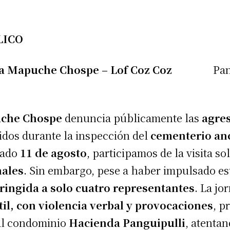
LICO
 Mapuche Chospe – Lof Coz Coz
Panguipu
che Chospe
denuncia públicamente las
agre
idos durante la inspección del
cementerio anc
sado
11 de agosto
, participamos de la visita so
ales
. Sin embargo, pese a haber impulsado est
tringida a solo cuatro representantes
. La jo
il, con violencia verbal y provocaciones
, p
al condominio
Hacienda Panguipulli
, atentan