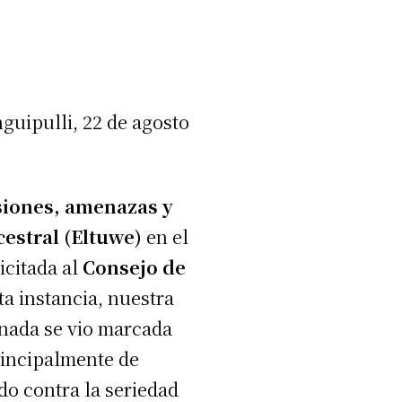
s
d
e
lli, 22 de agosto
f
l
e
siones, amenazas y
c
estral (Eltuwe)
en el
h
licitada al
Consejo de
a
a instancia, nuestra
a
rnada se vio marcada
r
rincipalmente de
r
do contra la seriedad
i