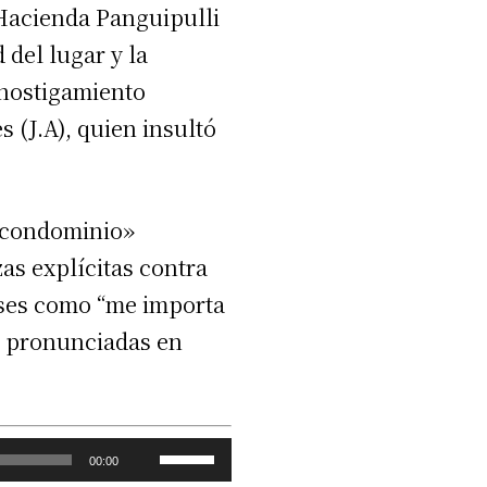
Hacienda Panguipulli
 del lugar y la
 hostigamiento
s (J.A), quien insultó
l condominio»
zas explícitas contra
rases como “me importa
on pronunciadas en
.
U
00:00