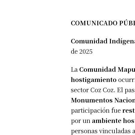
d
i
COMUNICADO PÚB
o
Comunidad Indígena
de 2025
La
Comunidad Mapu
hostigamiento
ocurr
sector Coz Coz. El pa
Monumentos Nacion
participación fue
res
por un
ambiente host
personas vinculadas 