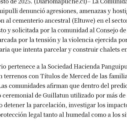
gosto de 2025. (Diariomapuche.cl)– La Comun
uipulli denunció agresiones, amenazas y host
 al cementerio ancestral (Eltuwe) en el sector
osto y solicitada por la comunidad al Consejo
rcada por la tensión y la violencia ejercida po
ia que intenta parcelar y construir chalets en
rio pertenece a la Sociedad Hacienda Panguipu
n terrenos con Títulos de Merced de las famili
s comunidades afirman que dentro del predio
ceremonial de Guillatun utilizado por más de u
o detener la parcelación, investigar los impac
protección legal tanto al humedal como a los si