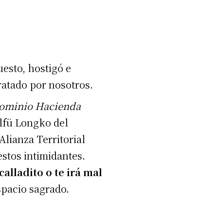
b
a
/
a
esto, hostigó e
b
ratado por nosotros.
a
ominio Hacienda
j
lfü Longko del
o
Alianza Territorial
p
estos intimidantes.
a
alladito o te irá mal
r
spacio sagrado.
a
a