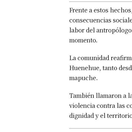
e
Frente a estos hechos
p
consecuencias sociale
r
labor del antropólogo
o
momento.
d
u
La comunidad reafirm
c
Huenehue, tanto desde
t
mapuche.
o
r
También llamaron a la
d
violencia contra las 
e
dignidad y el territorio
a
u