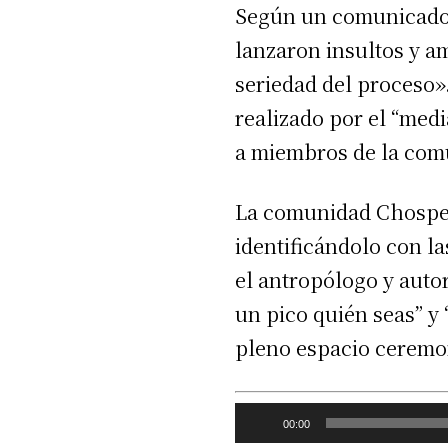
Según un comunicado 
lanzaron insultos y am
seriedad del proceso»
realizado por el “media
a miembros de la comu
La comunidad Chospe 
identificándolo con la
el antropólogo y auto
un pico quién seas” y
pleno espacio ceremon
R
00:00