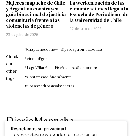
Mujeres mapuche de Chile
La werkenización de las
y Argentina construyen
comunicaciones llega a la
guía binacional de justicia
Escuela de Periodismo de
comunitaria frente a las
la Universidad de Chile
violencias de género
27 de julio de 2026
23 de julio de 2026
@mapucheuctmew
@perceptron_robotica
Check
#cineindigena
out
#LagoVillarrica #PisciculturasSalmoneras
other
#ContaminaciónAmbiental
tags:
#riosanpedrosinsalmoneras
DiarioMapuche
Respetamos su privacidad
TERRITORIO
CULTURA
OPINION
Las cookies nos ayudan a mejorar su