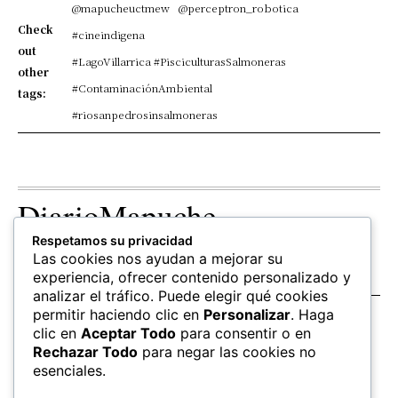
@mapucheuctmew
@perceptron_robotica
Check
#cineindigena
out
#LagoVillarrica #PisciculturasSalmoneras
other
#ContaminaciónAmbiental
tags:
#riosanpedrosinsalmoneras
DiarioMapuche
Respetamos su privacidad
TERRITORIO
CULTURA
OPINION
Las cookies nos ayudan a mejorar su
Patrimonio
Columnistas
experiencia, ofrecer contenido personalizado y
analizar el tráfico. Puede elegir qué cookies
permitir haciendo clic en
Personalizar
. Haga
SALUD
EDUCACIÓN
FOLLOW US
clic en
Aceptar Todo
para consentir o en
hierbas
Mapudungun
Rechazar Todo
para negar las cookies no
Estudiantes
esenciales.